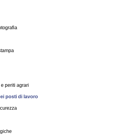
otografia
 stampa
e periti agrari
i posti di lavoro
sicurezza
ogiche