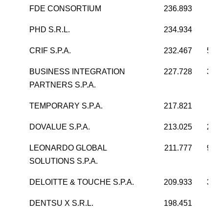
FDE CONSORTIUM
236.893
PHD S.R.L.
234.934
1
CRIF S.P.A.
232.467
59.
BUSINESS INTEGRATION
227.728
32.
PARTNERS S.P.A.
TEMPORARY S.P.A.
217.821
5
DOVALUE S.P.A.
213.025
20.
LEONARDO GLOBAL
211.777
90.
SOLUTIONS S.P.A.
DELOITTE & TOUCHE S.P.A.
209.933
32.
DENTSU X S.R.L.
198.451