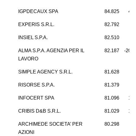
IGPDECAUX SPA
84.825
40.
EXPERIS S.R.L.
82.792
INSIEL S.P.A.
82.510
9
ALMA S.P.A. AGENZIA PER IL
82.187
-203
LAVORO
SIMPLE AGENCY S.R.L.
81.628
5
RISORSE S.P.A.
81.379
2
INFOCERT SPA
81.096
19.
CRIBIS D&B S.R.L.
81.029
19.
ARCHIMEDE SOCIETA’ PER
80.298
2
AZIONI