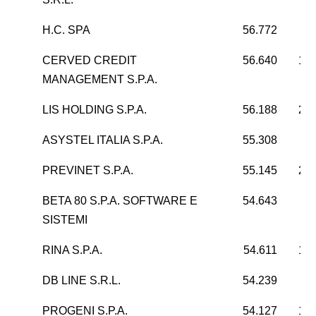
H.C. SPA
56.772
6
CERVED CREDIT
56.640
15.
MANAGEMENT S.P.A.
LIS HOLDING S.P.A.
56.188
22.
ASYSTEL ITALIA S.P.A.
55.308
5
PREVINET S.P.A.
55.145
26.
BETA 80 S.P.A. SOFTWARE E
54.643
4
SISTEMI
RINA S.P.A.
54.611
12.
DB LINE S.R.L.
54.239
PROGENI S.P.A.
54.127
18.