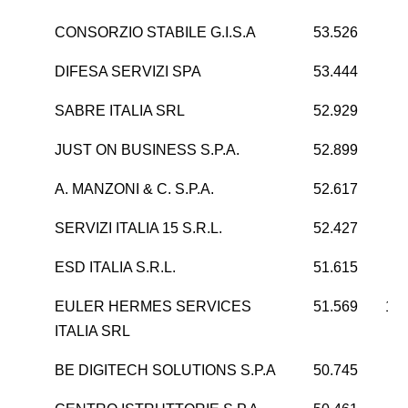
CONSORZIO STABILE G.I.S.A
53.526
DIFESA SERVIZI SPA
53.444
5
SABRE ITALIA SRL
52.929
2
JUST ON BUSINESS S.P.A.
52.899
1
A. MANZONI & C. S.P.A.
52.617
-1
SERVIZI ITALIA 15 S.R.L.
52.427
ESD ITALIA S.R.L.
51.615
1
EULER HERMES SERVICES
51.569
14.
ITALIA SRL
BE DIGITECH SOLUTIONS S.P.A
50.745
8