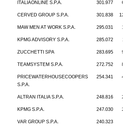
ITALIAONLINE S.P.A.
301.977
61.
CERVED GROUP S.P.A.
301.838
127.
MAW MEN AT WORK S.P.A.
295.031
17.
KPMG ADVISORY S.P.A.
285.072
14
ZUCCHETTI SPA
283.695
96.
TEAMSYSTEM S.P.A.
272.752
82.
PRICEWATERHOUSECOOPERS
254.341
43.
S.P.A.
ALTRAN ITALIA S.P.A.
248.816
20.
KPMG S.P.A.
247.030
26.
VAR GROUP S.P.A.
240.323
4