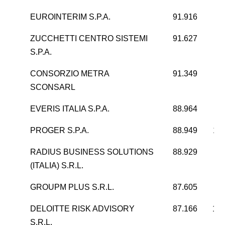
EUROINTERIM S.P.A.
91.916
1
ZUCCHETTI CENTRO SISTEMI
91.627
8
S.P.A.
CONSORZIO METRA
91.349
1
SCONSARL
EVERIS ITALIA S.P.A.
88.964
7
PROGER S.P.A.
88.949
11
RADIUS BUSINESS SOLUTIONS
88.929
(ITALIA) S.R.L.
GROUPM PLUS S.R.L.
87.605
6
DELOITTE RISK ADVISORY
87.166
13.
S.R.L.