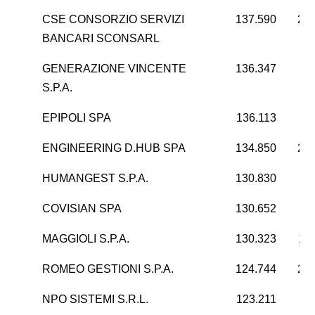
CSE CONSORZIO SERVIZI
137.590
24.
BANCARI SCONSARL
GENERAZIONE VINCENTE
136.347
2
S.P.A.
EPIPOLI SPA
136.113
ENGINEERING D.HUB SPA
134.850
23.
HUMANGEST S.P.A.
130.830
4
COVISIAN SPA
130.652
8
MAGGIOLI S.P.A.
130.323
17
ROMEO GESTIONI S.P.A.
124.744
24.
NPO SISTEMI S.R.L.
123.211