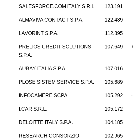
SALESFORCE.COM ITALY S.R.L.
123.191
4
ALMAVIVA CONTACT S.P.A.
122.489
-6
LAVORINT S.P.A.
112.895
3
PRELIOS CREDIT SOLUTIONS
107.649
60.
S.P.A.
AUBAY ITALIA S.P.A.
107.016
9
PLOSE SISTEM SERVICE S.P.A.
105.689
4
INFOCAMERE SCPA
105.292
-11
I.CAR S.R.L.
105.172
9
DELOITTE ITALY S.P.A.
104.185
3
RESEARCH CONSORZIO
102.965