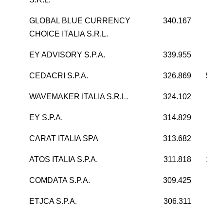
GLOBAL BLUE CURRENCY
340.167
CHOICE ITALIA S.R.L.
EY ADVISORY S.P.A.
339.955
11
CEDACRI S.P.A.
326.869
51.
WAVEMAKER ITALIA S.R.L.
324.102
3
EY S.P.A.
314.829
9
CARAT ITALIA SPA
313.682
ATOS ITALIA S.P.A.
311.818
17.
COMDATA S.P.A.
309.425
3
ETJCA S.P.A.
306.311
6