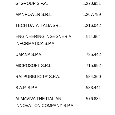
GI GROUP S.P.A.
1.270.931
46.
MANPOWER S.R.L.
1.267.799
30.
TECH DATA ITALIA SRL
1.216.042
9
ENGINEERING INGEGNERIA
911.964
99.
INFORMATICA S.P.A.
UMANA S.P.A.
725.442
36
MICROSOFT S.R.L.
715.992
61.
RAI PUBBLICITA’ S.P.A.
584.360
11
S.A.P. S.P.A.
583.441
72.
ALMAVIVA THE ITALIAN
576.834
73.
INNOVATION COMPANY S.P.A.