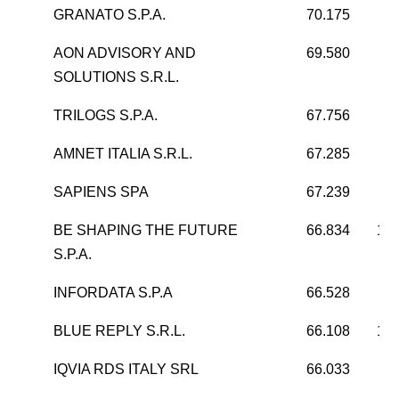
GRANATO S.P.A.
70.175
AON ADVISORY AND
69.580
3
SOLUTIONS S.R.L.
TRILOGS S.P.A.
67.756
AMNET ITALIA S.R.L.
67.285
6
SAPIENS SPA
67.239
2
BE SHAPING THE FUTURE
66.834
13.
S.P.A.
INFORDATA S.P.A
66.528
4
BLUE REPLY S.R.L.
66.108
16.
IQVIA RDS ITALY SRL
66.033
3