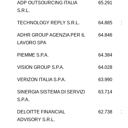
ADP OUTSOURCING ITALIA
65.291
4
S.R.L.
TECHNOLOGY REPLY S.R.L.
64.885
15.
ADHR GROUP AGENZIA PER IL
64.846
1
LAVORO SPA
PIEMME S.P.A.
64.384
VISION GROUP S.P.A.
64.028
VERIZON ITALIA S.P.A.
63.990
6
SINERGIA SISTEMA DI SERVIZI
63.714
5
S.P.A.
DELOITTE FINANCIAL
62.738
13.
ADVISORY S.R.L.