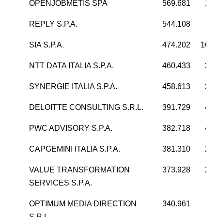
OPENJOBMETIS SPA
569.681
13.
REPLY S.P.A.
544.108
9
SIA S.P.A.
474.202
169.
NTT DATA ITALIA S.P.A.
460.433
34.
SYNERGIE ITALIA S.P.A.
458.613
22.
DELOITTE CONSULTING S.R.L.
391.729
45.
PWC ADVISORY S.P.A.
382.718
45.
CAPGEMINI ITALIA S.P.A.
381.310
28.
VALUE TRANSFORMATION
373.928
26.
SERVICES S.P.A.
OPTIMUM MEDIA DIRECTION
340.961
1
S.R.L.