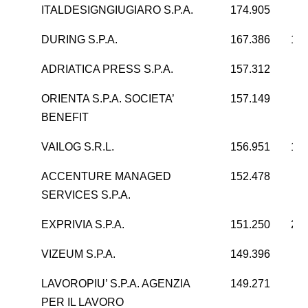
ITALDESIGNGIUGIARO S.P.A.
174.905
7
DURING S.P.A.
167.386
10.
ADRIATICA PRESS S.P.A.
157.312
2
ORIENTA S.P.A. SOCIETA’
157.149
5
BENEFIT
VAILOG S.R.L.
156.951
18.
ACCENTURE MANAGED
152.478
7
SERVICES S.P.A.
EXPRIVIA S.P.A.
151.250
21.
VIZEUM S.P.A.
149.396
2
LAVOROPIU’ S.P.A. AGENZIA
149.271
4
PER IL LAVORO