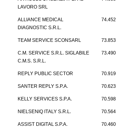
LAVORO SRL
ALLIANCE MEDICAL
74.452
8
DIAGNOSTIC S.R.L.
TEAM SERVICE SCONSARL
73.853
3
C.M. SERVICE S.R.L. SIGLABILE
73.490
5
C.M.S. S.R.L.
REPLY PUBLIC SECTOR
70.919
SANTER REPLY S.P.A.
70.623
9
KELLY SERVICES S.P.A.
70.598
NIELSENIQ ITALY S.R.L.
70.564
1
ASSIST DIGITAL S.P.A.
70.460
6