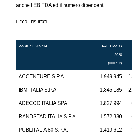
anche l’EBITDA ed il numero dipendenti.
Ecco i risultati.
RAGIONE SOCIALE
FATTURATO
EB
2020
(000 eur)
(000
ACCENTURE S.P.A.
1.949.945
185.
IBM ITALIA S.P.A.
1.845.185
225.
ADECCO ITALIA SPA
1.827.994
68.
RANDSTAD ITALIA S.P.A.
1.572.380
60.
PUBLITALIA 80 S.P.A.
1.419.612
32.