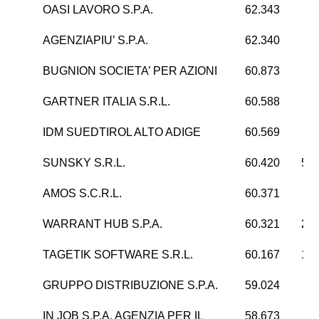
OASI LAVORO S.P.A.
62.343
AGENZIAPIU’ S.P.A.
62.340
BUGNION SOCIETA’ PER AZIONI
60.873
4
GARTNER ITALIA S.R.L.
60.588
-1
IDM SUEDTIROL ALTO ADIGE
60.569
SUNSKY S.R.L.
60.420
57.
AMOS S.C.R.L.
60.371
1
WARRANT HUB S.P.A.
60.321
29.
TAGETIK SOFTWARE S.R.L.
60.167
16.
GRUPPO DISTRIBUZIONE S.P.A.
59.024
2
IN JOB S.P.A. AGENZIA PER IL
58.673
2