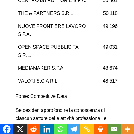
CENTRO ISTRUTTORIE S.P.A.
50.461
8
THE & PARTNERS S.R.L.
50.118
1
NUOVE FRONTIERE LAVORO
49.196
S.P.A.
OPEN SPACE PUBBLICITA’
49.031
S.R.L.
MEDIAMAKER S.P.A.
48.674
1
VALORI S.C.A R.L.
48.517
Fonte: Competitive Data
Se desideri approfondire la conoscenza di
ciascun settore delle attività professionali e
società di consulenza
,
e le performance delle