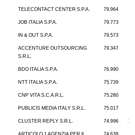
TELECONTACT CENTER S.P.A.
79.964
8
JOB ITALIA S.P.A.
79.773
1
IN & OUT S.P.A.
79.573
-5
ACCENTURE OUTSOURCING
79.347
11
S.R.L.
BDO ITALIA S.P.A.
76.990
8
NTT ITALIA S.P.A.
75.739
1
CNP VITA S.C.A.R.L.
75.280
1
PUBLICIS MEDIA ITALY S.R.L.
75.017
CLUSTER REPLY S.R.L.
74.996
17.
ARTICOLO 1 AGENZIA PER IL
74.638
-1