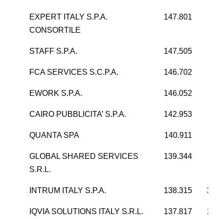
EXPERT ITALY S.P.A.
147.801
CONSORTILE
STAFF S.P.A.
147.505
5
FCA SERVICES S.C.P.A.
146.702
5
EWORK S.P.A.
146.052
1
CAIRO PUBBLICITA’ S.P.A.
142.953
-1
QUANTA SPA
140.911
2
GLOBAL SHARED SERVICES
139.344
1
S.R.L.
INTRUM ITALY S.P.A.
138.315
33.
IQVIA SOLUTIONS ITALY S.R.L.
137.817
14.