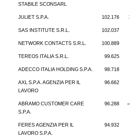
STABILE SCONSARL
JULIET S.P.A.
102.176
16.
SAS INSTITUTE S.R.L.
102.037
3
NETWORK CONTACTS S.R.L.
100.889
5
TEREOS ITALIA S.R.L.
99.625
ADECCO ITALIA HOLDING S.P.A.
98.718
3
AXL S.P.A. AGENZIA PER IL
96.662
2
LAVORO
ABRAMO CUSTOMER CARE
96.288
-42
S.P.A.
FERES AGENZIA PER IL
94.932
4
LAVORO S.P.A.