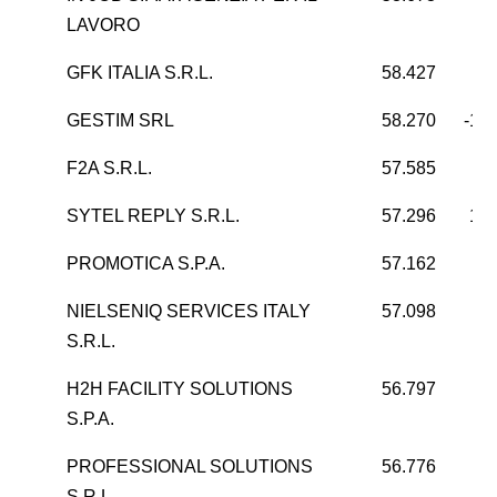
LAVORO
GFK ITALIA S.R.L.
58.427
3
GESTIM SRL
58.270
-10
F2A S.R.L.
57.585
8
SYTEL REPLY S.R.L.
57.296
13.
PROMOTICA S.P.A.
57.162
6
NIELSENIQ SERVICES ITALY
57.098
4
S.R.L.
H2H FACILITY SOLUTIONS
56.797
S.P.A.
PROFESSIONAL SOLUTIONS
56.776
S.R.L.