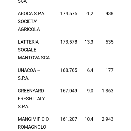
SCA
ABOCA S.P.A.
174.575
-1,2
938
SOCIETA’
AGRICOLA
LATTERIA
173.578
13,3
535
SOCIALE
MANTOVA SCA
UNACOA –
168.765
6,4
177
S.P.A.
GREENYARD
167.049
9,0
1.363
FRESH ITALY
S.P.A.
MANGIMIFICIO
161.207
10,4
2.943
ROMAGNOLO