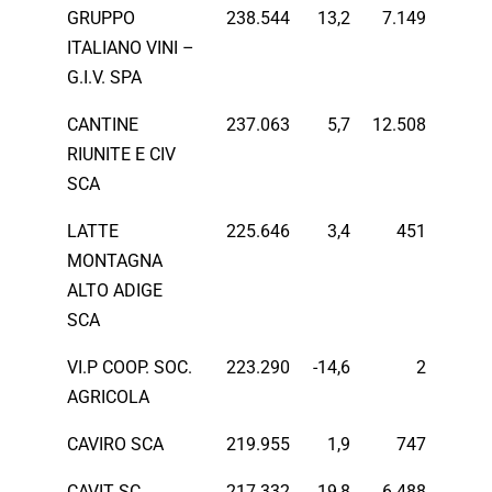
GRUPPO
238.544
13,2
7.149
ITALIANO VINI –
G.I.V. SPA
CANTINE
237.063
5,7
12.508
RIUNITE E CIV
SCA
LATTE
225.646
3,4
451
MONTAGNA
ALTO ADIGE
SCA
VI.P COOP. SOC.
223.290
-14,6
2
AGRICOLA
CAVIRO SCA
219.955
1,9
747
CAVIT SC
217.332
19,8
6.488