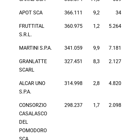
APOT SCA
366.111
9,2
34
FRUTTITAL
360.975
1,2
5.264
S.R.L.
MARTINI S.P.A.
341.059
9,9
7.181
GRANLATTE
327.451
8,3
2.127
SCARL
ALCAR UNO
314.998
2,8
4.820
S.P.A.
CONSORZIO
298.237
1,7
2.098
CASALASCO
DEL
POMODORO
SCA