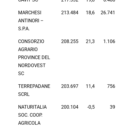
MARCHESI
213.484
18,6
26.741
ANTINORI –
S.P.A.
CONSORZIO
208.255
21,3
1.106
AGRARIO
PROVINCE DEL
NORDOVEST
SC
TERREPADANE
203.697
11,4
756
SCRL
NATURITALIA
200.104
-0,5
39
SOC. COOP.
AGRICOLA