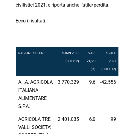
civilistici 2021, e riporta anche l’utile/perdita.
Ecco i risultati.
RAGIONE SOCIALE
RICAVI 2021
VAR.
RISULT.
(000 eur)
21/20
2021
(%)
(000 EUR)
A.I.A. AGRICOLA
3.770.329
9,6
-42.556
ITALIANA
ALIMENTARE
S.P.A.
AGRICOLA TRE
2.401.035
6,0
99
VALLI SOCIETA’