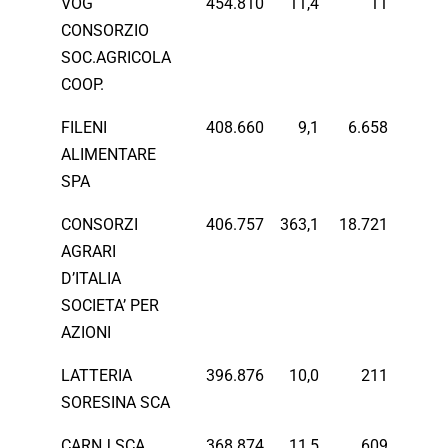
VOG
454.810
11,4
11
CONSORZIO
SOC.AGRICOLA
COOP.
FILENI
408.660
9,1
6.658
ALIMENTARE
SPA
CONSORZI
406.757
363,1
18.721
AGRARI
D’ITALIA
SOCIETA’ PER
AZIONI
LATTERIA
396.876
10,0
211
SORESINA SCA
CARNJ SCA
368.874
11,5
609