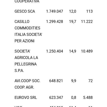
COOPERATIVA
GESCO SCA
1.749.047
12,0
113
CASILLO
1.299.428
19,7
11.222
COMMODITIES
ITALIA SOCIETA’
PER AZIONI
SOCIETA’
1.250.404
14,9
10.489
AGRICOLA LA
PELLEGRINA
S.P.A.
AVI.COOP SOC.
648.821
9,9
72
COOP. AGR.
EUROVO SRL
623.347
0,8
5.488