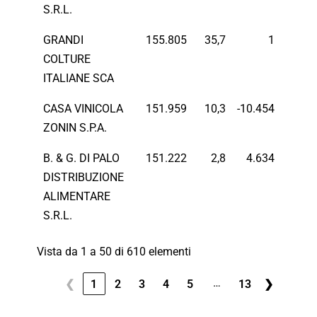
S.R.L.
GRANDI
155.805
35,7
1
COLTURE
ITALIANE SCA
CASA VINICOLA
151.959
10,3
-10.454
ZONIN S.P.A.
B. & G. DI PALO
151.222
2,8
4.634
DISTRIBUZIONE
ALIMENTARE
S.R.L.
Vista da 1 a 50 di 610 elementi
…
❮
1
2
3
4
5
13
❯