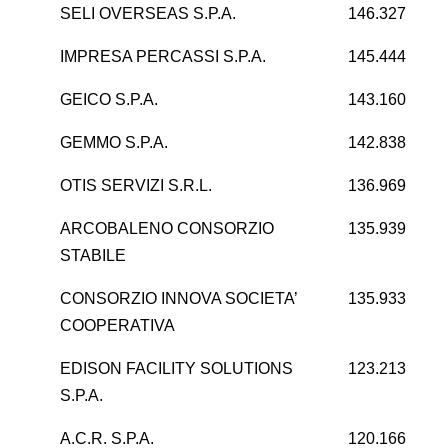
SELI OVERSEAS S.P.A.
146.327
IMPRESA PERCASSI S.P.A.
145.444
GEICO S.P.A.
143.160
GEMMO S.P.A.
142.838
OTIS SERVIZI S.R.L.
136.969
2
ARCOBALENO CONSORZIO
135.939
STABILE
CONSORZIO INNOVA SOCIETA’
135.933
COOPERATIVA
EDISON FACILITY SOLUTIONS
123.213
-1
S.P.A.
A.C.R. S.P.A.
120.166
1