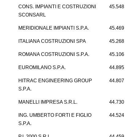
CONS. IMPIANTI E COSTRUZIONI
45.548
SCONSARL
MERIDIONALE IMPIANTI S.P.A.
45.469
ITALIANA COSTRUZIONI SPA
45.268
-1
ROMANA COSTRUZIONI S.P.A.
45.106
2
EUROMILANO S.P.A.
44.895
-
HITRAC ENGINEERING GROUP
44.807
S.P.A.
MANELLI IMPRESA S.R.L.
44.730
ING. UMBERTO FORTI E FIGLIO
44.524
S.P.A.
P.I. 2000 S.R.L.
44.459