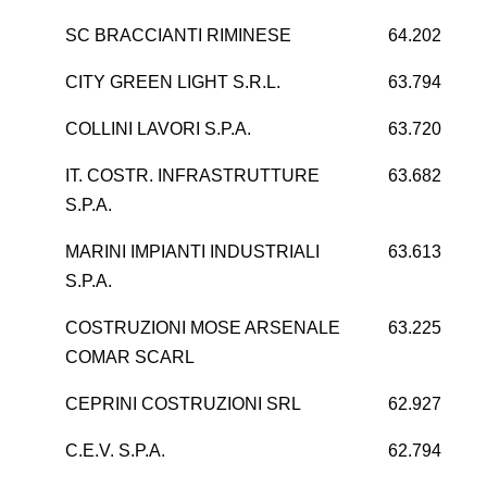
SC BRACCIANTI RIMINESE
64.202
CITY GREEN LIGHT S.R.L.
63.794
2
COLLINI LAVORI S.P.A.
63.720
IT. COSTR. INFRASTRUTTURE
63.682
S.P.A.
MARINI IMPIANTI INDUSTRIALI
63.613
2
S.P.A.
COSTRUZIONI MOSE ARSENALE
63.225
COMAR SCARL
CEPRINI COSTRUZIONI SRL
62.927
C.E.V. S.P.A.
62.794