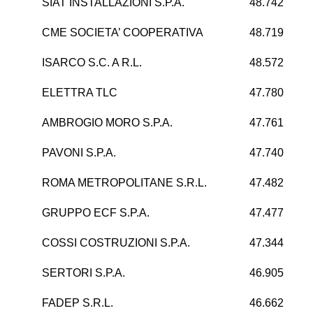
SIAT INSTALLAZIONI S.P.A.
48.742
CME SOCIETA’ COOPERATIVA
48.719
ISARCO S.C. A R.L.
48.572
ELETTRA TLC
47.780
AMBROGIO MORO S.P.A.
47.761
PAVONI S.P.A.
47.740
ROMA METROPOLITANE S.R.L.
47.482
-
GRUPPO ECF S.P.A.
47.477
COSSI COSTRUZIONI S.P.A.
47.344
SERTORI S.P.A.
46.905
FADEP S.R.L.
46.662