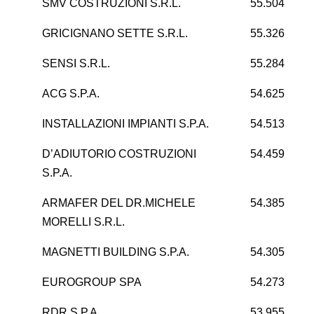
SMV COSTRUZIONI S.R.L.
55.504
GRICIGNANO SETTE S.R.L.
55.326
SENSI S.R.L.
55.284
ACG S.P.A.
54.625
INSTALLAZIONI IMPIANTI S.P.A.
54.513
D’ADIUTORIO COSTRUZIONI
54.459
S.P.A.
ARMAFER DEL DR.MICHELE
54.385
2
MORELLI S.R.L.
MAGNETTI BUILDING S.P.A.
54.305
EUROGROUP SPA
54.273
RDR S.P.A.
53.955