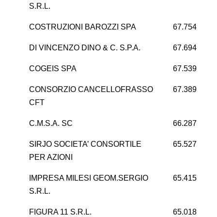
S.R.L.
COSTRUZIONI BAROZZI SPA
67.754
DI VINCENZO DINO & C. S.P.A.
67.694
COGEIS SPA
67.539
1
CONSORZIO CANCELLOFRASSO
67.389
CFT
C.M.S.A. SC
66.287
-
SIRJO SOCIETA’ CONSORTILE
65.527
PER AZIONI
IMPRESA MILESI GEOM.SERGIO
65.415
S.R.L.
FIGURA 11 S.R.L.
65.018
1