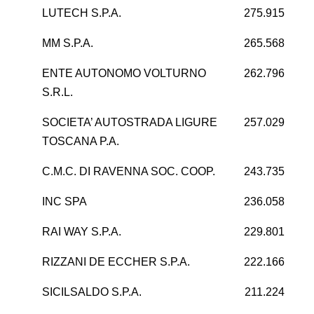
LUTECH S.P.A.
275.915
MM S.P.A.
265.568
6
ENTE AUTONOMO VOLTURNO
262.796
S.R.L.
SOCIETA’ AUTOSTRADA LIGURE
257.029
11
TOSCANA P.A.
C.M.C. DI RAVENNA SOC. COOP.
243.735
11
INC SPA
236.058
2
RAI WAY S.P.A.
229.801
13
RIZZANI DE ECCHER S.P.A.
222.166
-2
SICILSALDO S.P.A.
211.224
2