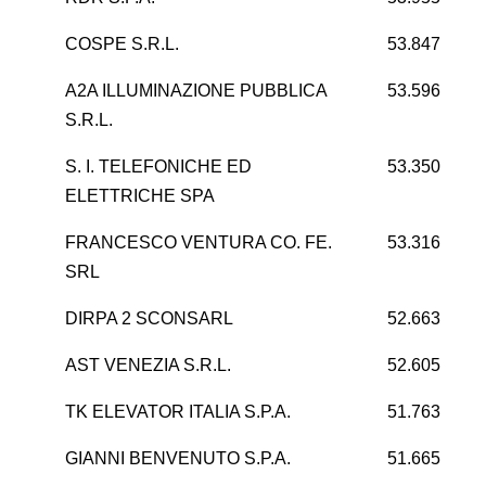
COSPE S.R.L.
53.847
A2A ILLUMINAZIONE PUBBLICA
53.596
1
S.R.L.
S. I. TELEFONICHE ED
53.350
ELETTRICHE SPA
FRANCESCO VENTURA CO. FE.
53.316
SRL
DIRPA 2 SCONSARL
52.663
AST VENEZIA S.R.L.
52.605
TK ELEVATOR ITALIA S.P.A.
51.763
GIANNI BENVENUTO S.P.A.
51.665