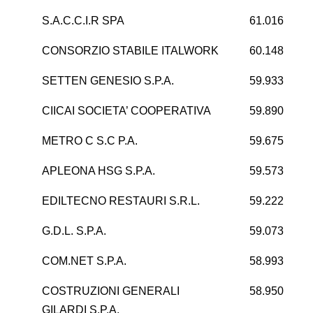
S.A.C.C.I.R SPA
61.016
CONSORZIO STABILE ITALWORK
60.148
SETTEN GENESIO S.P.A.
59.933
CIICAI SOCIETA’ COOPERATIVA
59.890
METRO C S.C P.A.
59.675
APLEONA HSG S.P.A.
59.573
EDILTECNO RESTAURI S.R.L.
59.222
G.D.L. S.P.A.
59.073
COM.NET S.P.A.
58.993
-
COSTRUZIONI GENERALI
58.950
GILARDI S.P.A.