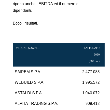
riporta anche l’EBITDA ed il numero di
dipendenti.
Ecco i risultati.
RAGIONE SOCIALE
FATTURATO
2020
(000 eur)
(
SAIPEM S.P.A.
2.477.083
2
WEBUILD S.P.A.
1.995.572
8
ASTALDI S.P.A.
1.040.072
-9
ALPHA TRADING S.P.A.
909.412
2