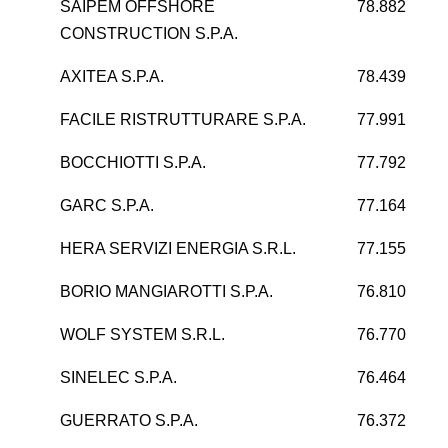
SAIPEM OFFSHORE
78.882
CONSTRUCTION S.P.A.
AXITEA S.P.A.
78.439
FACILE RISTRUTTURARE S.P.A.
77.991
BOCCHIOTTI S.P.A.
77.792
1
GARC S.P.A.
77.164
-
HERA SERVIZI ENERGIA S.R.L.
77.155
1
BORIO MANGIAROTTI S.P.A.
76.810
WOLF SYSTEM S.R.L.
76.770
SINELEC S.P.A.
76.464
1
GUERRATO S.P.A.
76.372