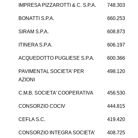
IMPRESA PIZZAROTTI & C. S.P.A.
748.303
-2
BONATTI S.P.A.
660.253
5
SIRAM S.P.A.
608.873
2
ITINERA S.P.A.
606.197
-3
ACQUEDOTTO PUGLIESE S.P.A.
600.366
18
PAVIMENTAL SOCIETA’ PER
498.120
1
AZIONI
C.M.B. SOCIETA’ COOPERATIVA
456.530
CONSORZIO COCIV
444.815
CEFLA S.C.
419.420
5
CONSORZIO INTEGRA SOCIETA’
408.725