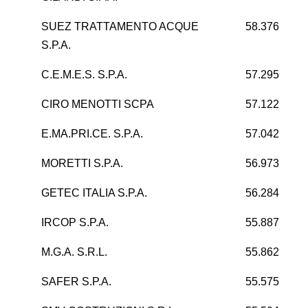
SUEZ TRATTAMENTO ACQUE
58.376
-
S.P.A.
C.E.M.E.S. S.P.A.
57.295
CIRO MENOTTI SCPA
57.122
E.MA.PRI.CE. S.P.A.
57.042
MORETTI S.P.A.
56.973
GETEC ITALIA S.P.A.
56.284
1
IRCOP S.P.A.
55.887
M.G.A. S.R.L.
55.862
1
SAFER S.P.A.
55.575