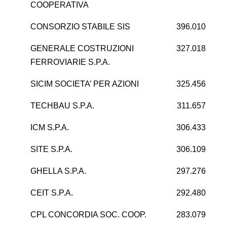
COOPERATIVA
CONSORZIO STABILE SIS
396.010
1
GENERALE COSTRUZIONI
327.018
7
FERROVIARIE S.P.A.
SICIM SOCIETA’ PER AZIONI
325.456
5
TECHBAU S.P.A.
311.657
1
ICM S.P.A.
306.433
1
SITE S.P.A.
306.109
GHELLA S.P.A.
297.276
CEIT S.P.A.
292.480
2
CPL CONCORDIA SOC. COOP.
283.079
1