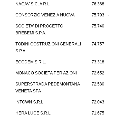
NACAV S.C. A R.L.
76.368
CONSORZIO VENEZIA NUOVA
75.793
-12
SOCIETA’ DI PROGETTO
75.740
4
BREBEMI S.P.A.
TODINI COSTRUZIONI GENERALI
74.757
S.P.A.
ECODEM S.R.L.
73.318
MONACO SOCIETA PER AZIONI
72.652
1
SUPERSTRADA PEDEMONTANA
72.530
6
VENETA SPA
INTOWN S.R.L.
72.043
3
HERA LUCE S.R.L.
71.675
1