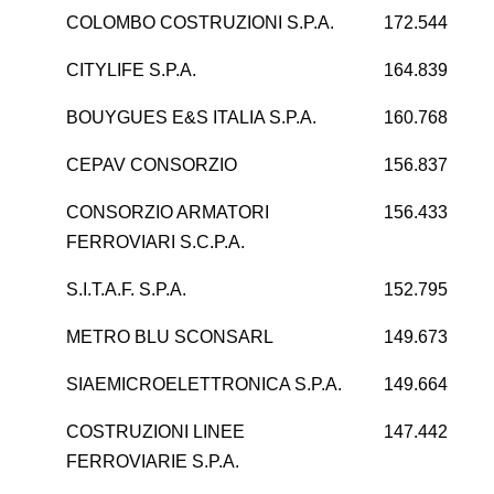
COLOMBO COSTRUZIONI S.P.A.
172.544
-
CITYLIFE S.P.A.
164.839
6
BOUYGUES E&S ITALIA S.P.A.
160.768
CEPAV CONSORZIO
156.837
CONSORZIO ARMATORI
156.433
FERROVIARI S.C.P.A.
S.I.T.A.F. S.P.A.
152.795
8
METRO BLU SCONSARL
149.673
SIAEMICROELETTRONICA S.P.A.
149.664
-
COSTRUZIONI LINEE
147.442
1
FERROVIARIE S.P.A.