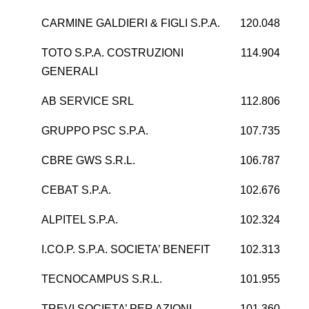
CARMINE GALDIERI & FIGLI S.P.A.
120.048
TOTO S.P.A. COSTRUZIONI
114.904
-
GENERALI
AB SERVICE SRL
112.806
3
GRUPPO PSC S.P.A.
107.735
-6
CBRE GWS S.R.L.
106.787
CEBAT S.P.A.
102.676
1
ALPITEL S.P.A.
102.324
-1
I.CO.P. S.P.A. SOCIETA’ BENEFIT
102.313
1
TECNOCAMPUS S.R.L.
101.955
4
TREVI SOCIETA’ PER AZIONI
101.360