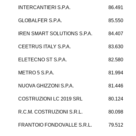
INTERCANTIERI S.P.A.
86.491
GLOBALFER S.P.A.
85.550
2
IREN SMART SOLUTIONS S.P.A.
84.407
CEETRUS ITALY S.P.A.
83.630
ELETECNO ST S.P.A.
82.580
METRO 5 S.P.A.
81.994
5
NUOVA GHIZZONI S.P.A.
81.446
1
COSTRUZIONI LC 2019 SRL
80.124
1
R.C.M. COSTRUZIONI S.R.L.
80.098
FRANTOIO FONDOVALLE S.R.L.
79.512