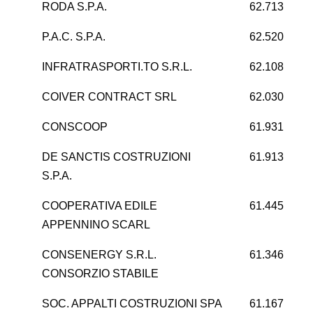
RODA S.P.A.
62.713
1
P.A.C. S.P.A.
62.520
-
INFRATRASPORTI.TO S.R.L.
62.108
5
COIVER CONTRACT SRL
62.030
1
CONSCOOP
61.931
-
DE SANCTIS COSTRUZIONI
61.913
S.P.A.
COOPERATIVA EDILE
61.445
APPENNINO SCARL
CONSENERGY S.R.L.
61.346
CONSORZIO STABILE
SOC. APPALTI COSTRUZIONI SPA
61.167