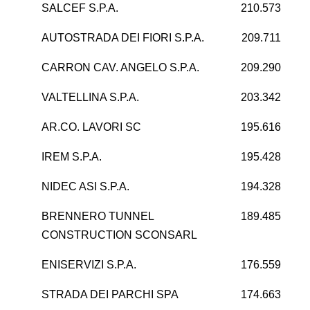
SALCEF S.P.A.
210.573
5
AUTOSTRADA DEI FIORI S.P.A.
209.711
9
CARRON CAV. ANGELO S.P.A.
209.290
1
VALTELLINA S.P.A.
203.342
1
AR.CO. LAVORI SC
195.616
IREM S.P.A.
195.428
1
NIDEC ASI S.P.A.
194.328
BRENNERO TUNNEL
189.485
2
CONSTRUCTION SCONSARL
ENISERVIZI S.P.A.
176.559
STRADA DEI PARCHI SPA
174.663
6