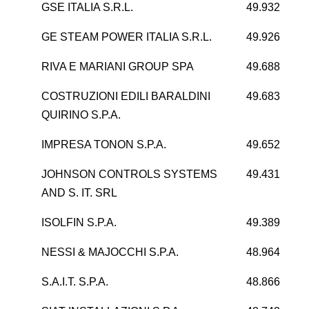
GSE ITALIA S.R.L.
49.932
GE STEAM POWER ITALIA S.R.L.
49.926
-1
RIVA E MARIANI GROUP SPA
49.688
COSTRUZIONI EDILI BARALDINI
49.683
QUIRINO S.P.A.
IMPRESA TONON S.P.A.
49.652
JOHNSON CONTROLS SYSTEMS
49.431
AND S. IT. SRL
ISOLFIN S.P.A.
49.389
NESSI & MAJOCCHI S.P.A.
48.964
S.A.I.T. S.P.A.
48.866