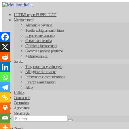
ULTIMI report PUBBLICATI
Manifatturiero
Alimenti e bevande
Tessile, abbigliamento, lusso
Legno e arredamento
Carta e cartotecnica
Chimica e farmaceutica
Gomma e materie plastiche
Metalmeccanica
Servizi
Trasporto e magazzinaggio
Alloggio e ristorazione
Informatica e comunicazione
Finanza e assicurazioni
Altro
Utilities
Commercio
Costruzioni
Agricoltura
Metallurgia
Select Page