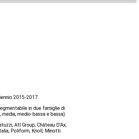
triennio 2015-2017.
segmentabile in due famiglie di
a, media, medio-bassa e bassa).
tuzzi, Atl Group, Château D’Ax,
alia, Poliform, Knoll, Minotti.