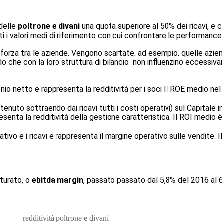
 delle
poltrone e divani
una quota superiore al 50% dei ricavi, e co
ti i valori medi di riferimento con cui confrontare le performance 
i forza tra le aziende. Vengono scartate, ad esempio, quelle azi
 che con la loro struttura di bilancio non influenzino eccessiva
monio netto e rappresenta la redditività per i soci Il ROE medio ne
enuto sottraendo dai ricavi tutti i costi operativi) sul Capitale i
esenta la redditività della gestione caratteristica. Il ROI medio è
erativo e i ricavi e rappresenta il margine operativo sulle vendite. 
turato, o
ebitda margin
, passato passato dal 5,8% del 2016 al 