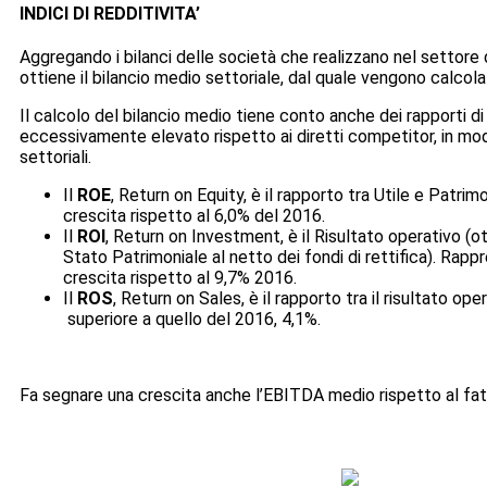
INDICI DI REDDITIVITA’
Aggregando i bilanci delle società che realizzano nel settore
ottiene il bilancio medio settoriale, dal quale vengono calcola
Il calcolo del bilancio medio tiene conto anche dei rapporti d
eccessivamente elevato rispetto ai diretti competitor, in modo
settoriali.
Il
ROE
, Return on Equity, è il rapporto tra Utile e Patri
crescita rispetto al 6,0% del 2016.
Il
ROI
, Return on Investment, è il Risultato operativo (ott
Stato Patrimoniale al netto dei fondi di rettifica). Rappr
crescita rispetto al 9,7% 2016.
Il
ROS
, Return on Sales, è il rapporto tra il risultato op
superiore a quello del 2016, 4,1%.
Fa segnare una crescita anche l’EBITDA medio rispetto al fat