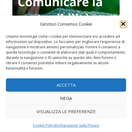
Gestisci Consenso Cookie
Usiamo tecnologie come i cookie per memorizzare e/o accedere ad
informazioni sul dispositivo. Lo facciamo per migliorare l'esperienza di
navigazione e mostrare annunci personalizzati. Fornire il consenso a
queste tecnologie ci consente di elaborare dati quali il comportamento
durante la navigazione o ID univoche su questo sito. Non fornire o
ritirare il consenso potrebbe influire negativamente su alcune
funzionalità e funzioni.
Home page
ACCETTA
Chi è MonitoraItalia
Iscrizione alla newsletter
NEGA
Contatti
VISUALIZZA LE PREFERENZE
Privacy Policy
Cookie Policy
Dichiarazione sulla Privacy
© Competitive Data Srl - Via San Gregorio 6 - 20124 Milano (MI) - CF e P.IVA: