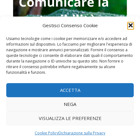
Gestisci Consenso Cookie
Usiamo tecnologie come i cookie per memorizzare e/o accedere ad
informazioni sul dispositivo. Lo facciamo per migliorare l'esperienza di
navigazione e mostrare annunci personalizzati. Fornire il consenso a
queste tecnologie ci consente di elaborare dati quali il comportamento
durante la navigazione o ID univoche su questo sito. Non fornire o
ritirare il consenso potrebbe influire negativamente su alcune
funzionalità e funzioni.
Home page
ACCETTA
Chi è MonitoraItalia
Iscrizione alla newsletter
NEGA
Contatti
VISUALIZZA LE PREFERENZE
Privacy Policy
Cookie Policy
Dichiarazione sulla Privacy
© Competitive Data Srl - Via San Gregorio 6 - 20124 Milano (MI) - CF e P.IVA: