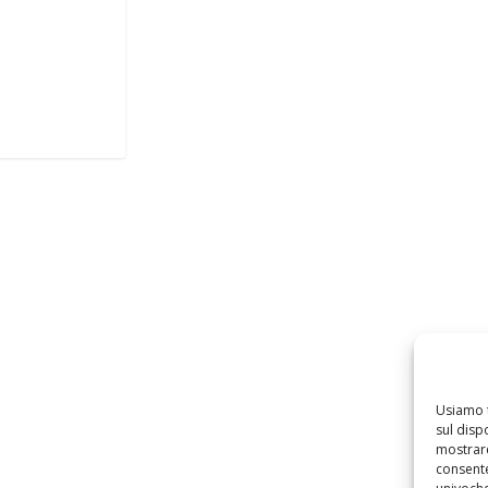
Usiamo 
sul disp
mostrare
consente