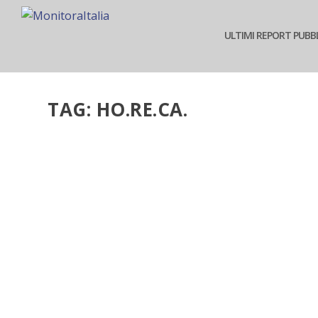
ULTIMI REPORT PUBBL
TAG:
HO.RE.CA.
LE PRIME 810 AZIENDE DEL COMMERCIO DI B
Apr 3, 2019
|
Commercio
|
Competitive Data ha analizzato i bilanci delle pr
risultati
READ MORE