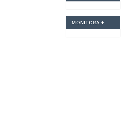
MONITORA +
osso di bevande