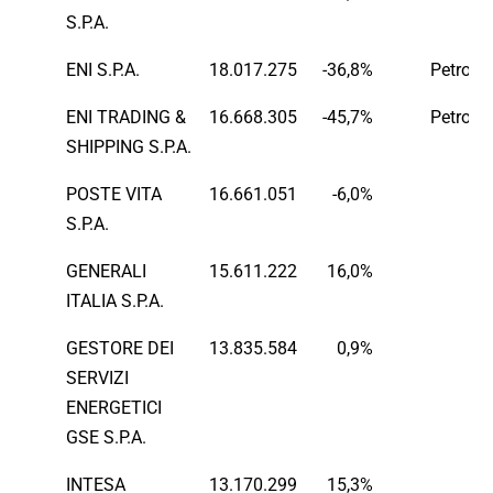
S.P.A.
ENI S.P.A.
18.017.275
-36,8%
Petrolc
ENI TRADING &
16.668.305
-45,7%
Petrolc
SHIPPING S.P.A.
POSTE VITA
16.661.051
-6,0%
Fi
S.P.A.
GENERALI
15.611.222
16,0%
Fi
ITALIA S.P.A.
GESTORE DEI
13.835.584
0,9%
E
SERVIZI
ENERGETICI
GSE S.P.A.
INTESA
13.170.299
15,3%
Fi