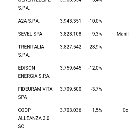
S.P.A.
A2A S.P.A.
3.943.351
-10,0%
E
SEVEL SPA
3.828.108
-9,3%
Manifatt
TRENITALIA
3.827.542
-28,9%
tr
S.P.A.
EDISON
3.759.645
-12,0%
E
ENERGIA S.P.A.
FIDEURAM VITA
3.709.500
-3,7%
Fi
SPA
COOP
3.703.036
1,5%
Comm
ALLEANZA 3.0
SC