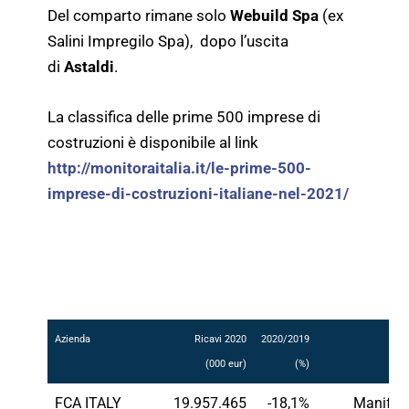
Del comparto rimane solo
Webuild Spa
(ex
Salini Impregilo Spa), dopo l’uscita
di
Astaldi
.
La classifica delle prime 500 imprese di
costruzioni è disponibile al link
http://monitoraitalia.it/le-prime-500-
imprese-di-costruzioni-italiane-nel-2021/
Azienda
Ricavi 2020
2020/2019
C
(000 eur)
(%)
FCA ITALY
19.957.465
-18,1%
Manifatt