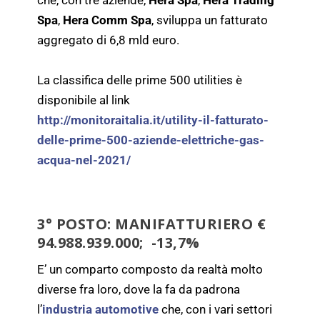
che, con tre aziende,
Hera Spa
,
Hera Trading
Spa
,
Hera Comm Spa
, sviluppa un fatturato
aggregato di 6,8 mld euro.
La classifica delle prime 500 utilities è
disponibile al link
http://monitoraitalia.it/utility-il-fatturato-
delle-prime-500-aziende-elettriche-gas-
acqua-nel-2021/
3° POSTO:
MANIFATTURIERO
€
94.988.939.000; -13,7%
E’ un comparto composto da realtà molto
diverse fra loro, dove la fa da padrona
l’
industria automotive
che, con i vari settori