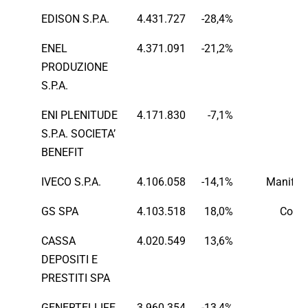
EDISON S.P.A.
4.431.727
-28,4%
E
ENEL
4.371.091
-21,2%
E
PRODUZIONE
S.P.A.
ENI PLENITUDE
4.171.830
-7,1%
E
S.P.A. SOCIETA’
BENEFIT
IVECO S.P.A.
4.106.058
-14,1%
Manifatt
GS SPA
4.103.518
18,0%
Comm
CASSA
4.020.549
13,6%
Fi
DEPOSITI E
PRESTITI SPA
GENERTELLIFE
3.960.354
-13,4%
Fi