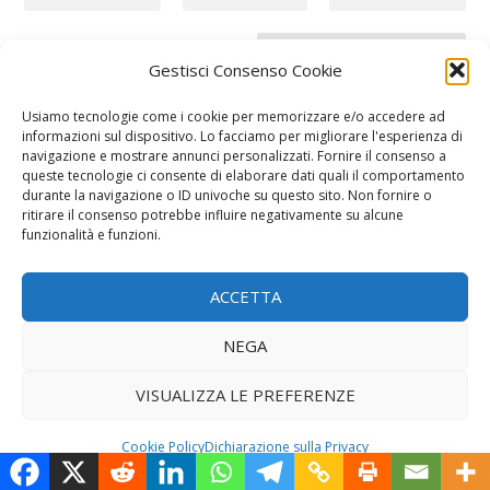
Gestisci Consenso Cookie
Usiamo tecnologie come i cookie per memorizzare e/o accedere ad
COME FARE A…
informazioni sul dispositivo. Lo facciamo per migliorare l'esperienza di
navigazione e mostrare annunci personalizzati. Fornire il consenso a
queste tecnologie ci consente di elaborare dati quali il comportamento
durante la navigazione o ID univoche su questo sito. Non fornire o
CONSULTA LE NOSTRE GUIDE
ritirare il consenso potrebbe influire negativamente su alcune
funzionalità e funzioni.
MONITORA +
ACCETTA
NEGA
VISUALIZZA LE PREFERENZE
Cookie Policy
Dichiarazione sulla Privacy