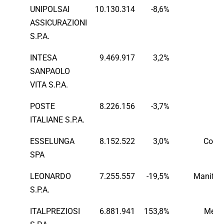
UNIPOLSAI
10.130.314
-8,6%
Fi
ASSICURAZIONI
S.P.A.
INTESA
9.469.917
3,2%
Fi
SANPAOLO
VITA S.P.A.
POSTE
8.226.156
-3,7%
tr
ITALIANE S.P.A.
ESSELUNGA
8.152.522
3,0%
Comm
SPA
LEONARDO
7.255.557
-19,5%
Manifatt
S.P.A.
ITALPREZIOSI
6.881.941
153,8%
Metal