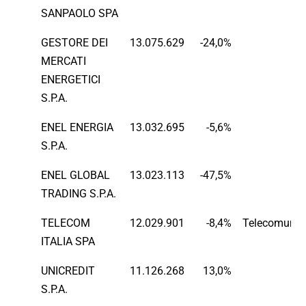
SANPAOLO SPA
GESTORE DEI
13.075.629
-24,0%
E
MERCATI
ENERGETICI
S.P.A.
ENEL ENERGIA
13.032.695
-5,6%
E
S.P.A.
ENEL GLOBAL
13.023.113
-47,5%
E
TRADING S.P.A.
TELECOM
12.029.901
-8,4%
Telecomunic
ITALIA SPA
UNICREDIT
11.126.268
13,0%
Fi
S.P.A.