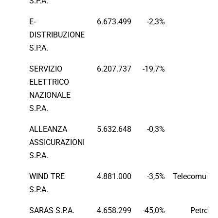
S.P.A.
E-
6.673.499
-2,3%
E
DISTRIBUZIONE
S.P.A.
SERVIZIO
6.207.737
-19,7%
E
ELETTRICO
NAZIONALE
S.P.A.
ALLEANZA
5.632.648
-0,3%
Fi
ASSICURAZIONI
S.P.A.
WIND TRE
4.881.000
-3,5%
Telecomunic
S.P.A.
SARAS S.P.A.
4.658.299
-45,0%
Petrolc