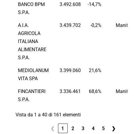
BANCO BPM
3.492.608
-14,7%
Fi
S.P.A.
A.I.A.
3.439.702
-0,2%
Manifatt
AGRICOLA
ITALIANA
ALIMENTARE
S.P.A.
MEDIOLANUM
3.399.060
21,6%
Fi
VITA SPA
FINCANTIERI
3.336.461
68,6%
Manifatt
S.P.A.
Vista da 1 a 40 di 161 elementi
❮
1
2
3
4
5
❯