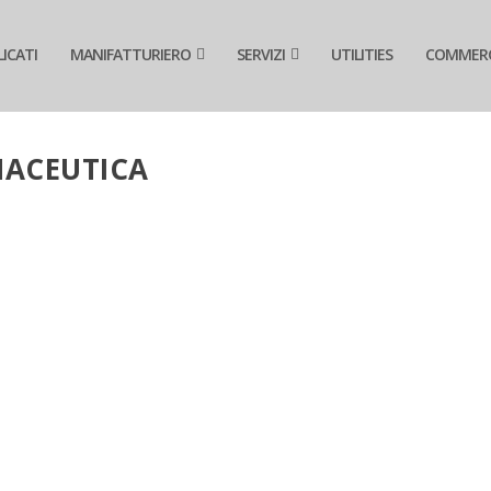
ICATI
MANIFATTURIERO
SERVIZI
UTILITIES
COMMER
MACEUTICA
0 AZIENDE FARMACEUTICHE NEL 2019
nde farmaceutiche italiane nel triennio 2016-2018. Leggi ades