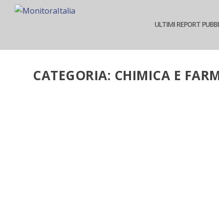
ULTIMI REPORT PUBBL
CATEGORIA:
CHIMICA E FAR
FARMACEUTICA: L’ANALISI DELLE PRIME 29
Mag 7, 2020
|
Chimica e farmaceutica
,
Manifatturiero
|
Competitive Data ha analizzato le prime 290 azie
READ MORE